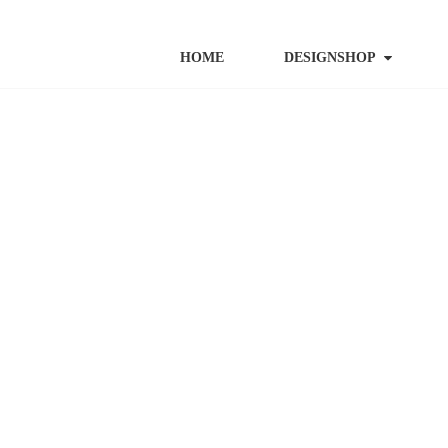
HOME
DESIGNSHOP
ALLE
ACCESSOIRES
B
Gutschein
MOUPIN LO
€
25,00
B
geprüfte Gesamtbe
–
m
€
117,00
€
100,00
MOUPIN VELVET – Pfeifhase