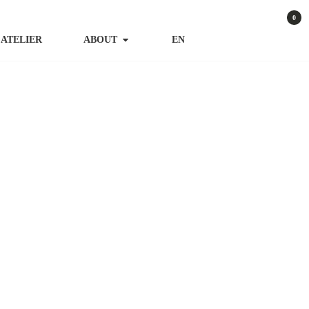
0
ATELIER
ABOUT
EN
GARTENACCESSOIRES
WIEN
ILK – Pfeifhase
ewertet
tbewertungen
mit
5.01
von 5