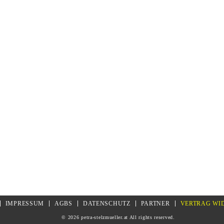
Website in diesem Browser für meinen nächsten Kommentar speichern.
You may also like…
IMPRESSUM
AGBS
DATENSCHUTZ
PARTNER
VERTRAG WI
© 2026 petra-stelzmueller.at All rights reserved.