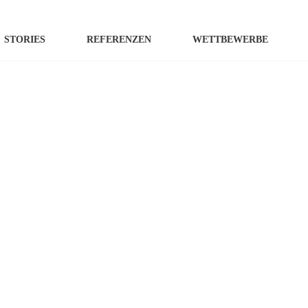
STORIES
REFERENZEN
WETTBEWERBE
DESIGNSHOP
BEKLEIDUNG
GUTSCHEIN
inkl. 20 % M
PREIS