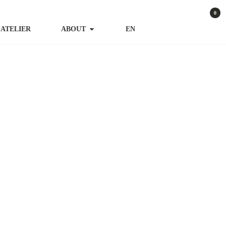
0
ATELIER
ABOUT
EN
€
25,00
–
€
100,00
wSt.
zzgl. Versandkosten