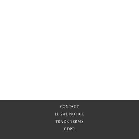
€
54,00
incl. 20% VAT
plus shipping
CONTACT
LEGAL NOTICE
TRADE TERMS
GDPR